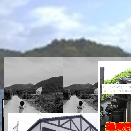
[PR] この広告は
ホームページを更新
長期滞在可・浜辺海鮮炭火焼き・愛
クエ料理・海鮮